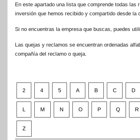
internet
En este apartado una lista que comprende todas las 
|
inversión que hemos recibido y compartido desde la
Estafado.com
Si no encuentras la empresa que buscas, puedes util
Las quejas y reclamos se encuentran ordenadas alfa
compañía del reclamo o queja.
2
4
5
A
B
C
D
L
M
N
O
P
Q
R
Z