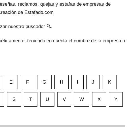
reseñas, reclamos, quejas y estafas de empresas de
 creación de Estafado.com
izar nuestro buscador 🔍.
béticamente, teniendo en cuenta el nombre de la empresa o
E
F
G
H
I
J
K
S
T
U
V
W
X
Y