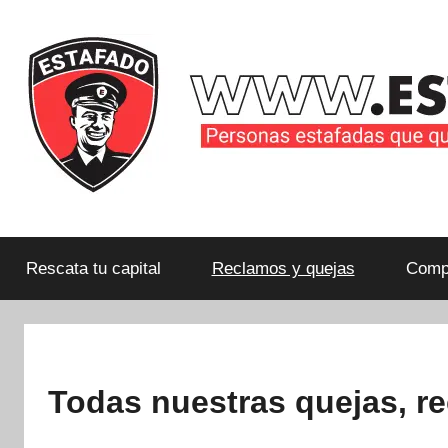
Saltar
al
contenido
Personas
estafadas
que
Rescata tu capital
Reclamos y quejas
Compa
quieren
compartir
su
historia
Todas nuestras quejas, r
con
la