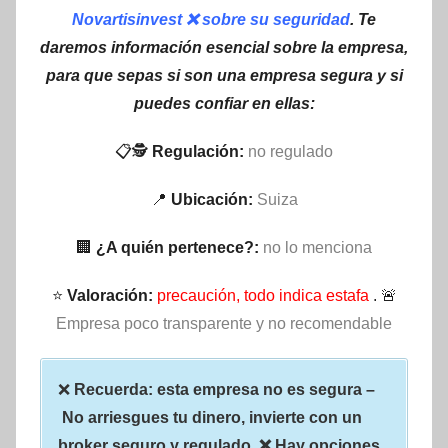
Novartisinvest ❌ sobre su seguridad
. Te
daremos información esencial sobre la empresa,
para que sepas si son una empresa segura y si
puedes confiar en ellas:
📋🕵
Regulación:
no regulado
📍
Ubicación:
Suiza
🏢
¿A quién pertenece?:
no lo menciona
⭐
Valoración:
precaución, todo indica estafa
. 🚨
Empresa poco transparente y no recomendable
❌
Recuerda: esta empresa no es segura –
No arriesgues tu dinero, invierte con un
broker seguro y regulado. ❌ Hay opciones