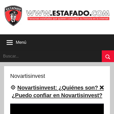
Saltar
al
contenido
Personas
estafadas
Menú
que
quieren
Buscar:
compartir
su
Bu
historia
con
Novartisinvest
la
internet
💠
Novartisinvest: ¿Quiénes son? ❌
|
¿Puedo confiar en Novartisinvest?
Estafado.com