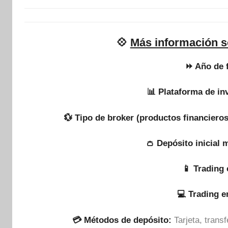
💠
Más información so
⏩ Año de 
📊 Plataforma de in
💱 Tipo de broker (productos financieros
👛 Depósito inicial 
📱 Trading 
💻 Trading 
💳 Métodos de depósito:
Tarjeta, tran