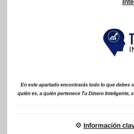
internet
Int
|
Estafado.com
En este apartado encontrarás todo lo que debes sa
quién es, a quién pertenece Tu Dinero Inteligente,
💠
Información clav