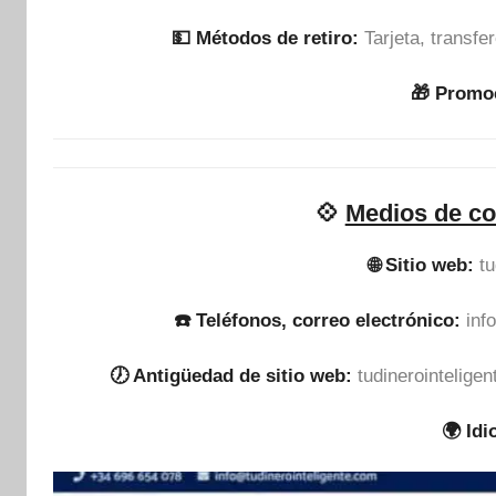
💵​ Métodos de retiro:
Tarjeta, transf
🎁 Promo
💠
Medios de co
🌐 Sitio web:
tu
☎️ Teléfonos, correo electrónico:
inf
🕖 Antigüedad de sitio web:
tudinerointelige
🌍 Id