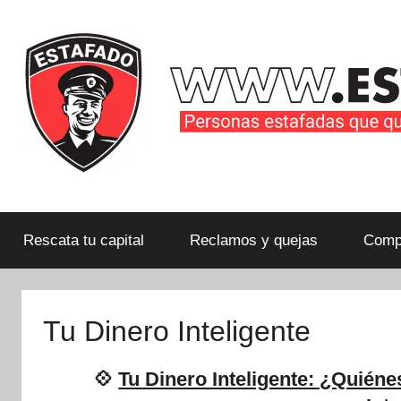
Saltar
al
contenido
Personas
estafadas
que
Rescata tu capital
Reclamos y quejas
Compa
quieren
compartir
su
Tu Dinero Inteligente
historia
con
💠
Tu Dinero Inteligente: ¿Quién
la