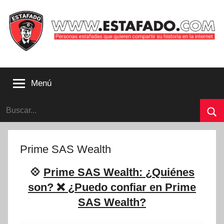
Saltar
al
contenido
Personas
estafadas
Menú
que
quieren
Buscar:
compartir
su
Bu
historia
con
Prime SAS Wealth
la
internet
💠
Prime SAS Wealth: ¿Quiénes
|
son? ❌ ¿Puedo confiar en Prime
Estafado.com
SAS Wealth?