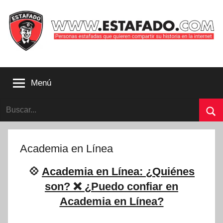
Saltar
al
contenido
Personas
estafadas
Menú
que
quieren
Buscar:
compartir
su
Bu
historia
con
Academia en Línea
la
internet
💠
Academia en Línea: ¿Quiénes
|
son? ❌ ¿Puedo confiar en
Estafado.com
Academia en Línea?