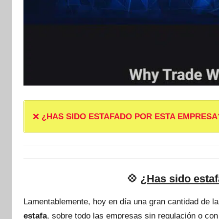
❌
¿HAS SIDO ESTAFADO POR ESTA EMPRESA? ❌ P
💠
¿Has sido esta
Lamentablemente, hoy en día una gran cantidad de l
estafa
, sobre todo las empresas sin regulación o con