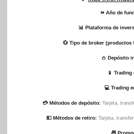
⏩ Año de fund
📊 Plataforma de inver
💱 Tipo de broker (productos 
👛 Depósito i
📱 Trading 
💻 Trading 
💳 Métodos de depósito:
Tarjeta, tran
💵​ Métodos de retiro:
Tarjeta, transf
🎁 Promo