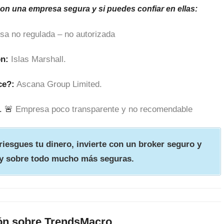
son una empresa segura y si puedes confiar en ellas:
sa no regulada – no autorizada
ón:
Islas Marshall.
ce?:
Ascana Group Limited.
. 🚨
Empresa poco transparente y no recomendable
iesgues tu dinero, invierte con un broker seguro y
y sobre todo mucho más seguras.
ón sobre TrendsMacro