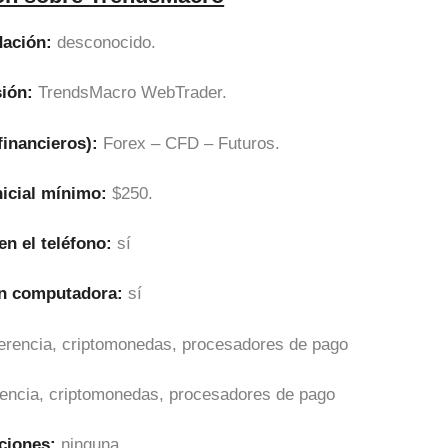
ación:
desconocido.
sión:
TrendsMacro WebTrader.
financieros):
Forex – CFD – Futuros.
nicial mínimo:
$250.
en el teléfono:
sí
en computadora:
sí
sferencia, criptomonedas, procesadores de pago
erencia, criptomonedas, procesadores de pago
ciones:
ninguna