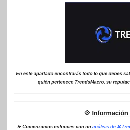
internet
|
Estafado.com
En este apartado encontrarás todo lo que debes sab
quién pertenece TrendsMacro, su reputac
💠
Información
⏩ Comenzamos entonces con un
análisis de ❌ Tr