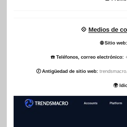
💠
Medios de co
🌐 Sitio web
☎️ Teléfonos, correo electrónico:
🕖 Antigüedad de sitio web:
trendsmacro.
🌍 Id