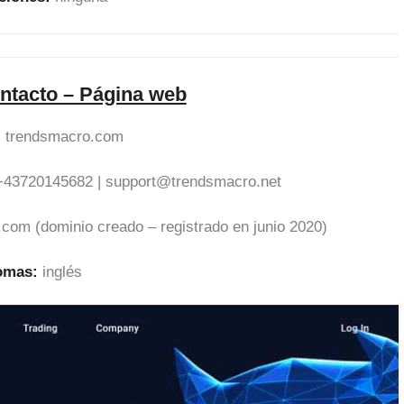
ntacto – Página web
:
trendsmacro.com
+43720145682 |
support@trendsmacro.net
com (dominio creado – registrado en junio 2020)
iomas:
inglés