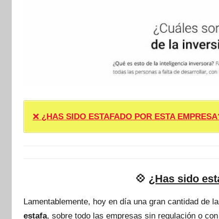
❌
¿HAS SIDO ESTAFADO POR ESTA EMPRESA? ❌ P
💠
¿Has sido est
Lamentablemente, hoy en día una gran cantidad de l
estafa
, sobre todo las empresas sin regulación o con