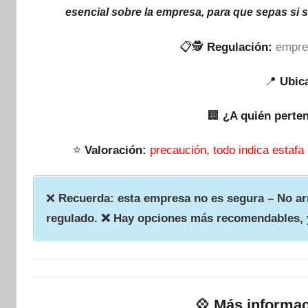
esencial sobre la empresa, para que sepas si 
📋🕵
Regulación:
empre
📍
Ubic
🏢
¿A quién perte
⭐
Valoración:
precaución, todo indica estafa
❌
Recuerda: esta empresa no es segura – No arr
regulado. ❌ Hay opciones más recomendables, 
💠
Más informac