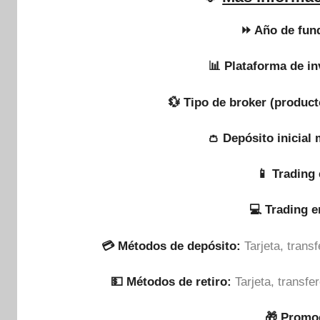
⏩ Año de fun
📊 Plataforma de in
💱 Tipo de broker (product
👛 Depósito inicial
📱 Trading 
💻 Trading 
💳 Métodos de depósito:
Tarjeta, tran
💵​ Métodos de retiro:
Tarjeta, transf
🎁 Promo