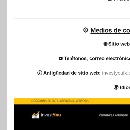
💠
Medios de co
🌐 Sitio web
☎️ Teléfonos, correo electrónic
🕖 Antigüedad de sitio web:
investyoufx.
🌍 Idi