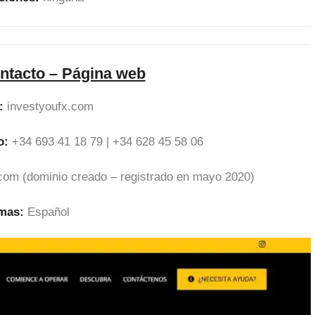
ntacto – Página web
:
investyoufx.com
o:
+34 693 41 18 79 | +34 628 45 58 06
com (dominio creado – registrado en mayo 2020)
omas:
Español