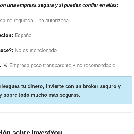
son una empresa segura y si puedes confiar en ellas:
sa no regulada – no autorizada
ación:
España
nece?:
No es mencionado
. 🚨
Empresa poco transparente y no recomendable
iesgues tu dinero, invierte con un broker seguro y
y sobre todo mucho más seguras.
ión sobre InvestYou