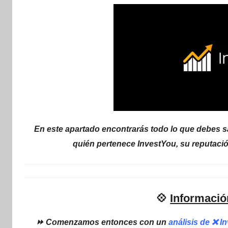
internet
|
Estafado.com
En este apartado encontrarás todo lo que debes sa
quién pertenece InvestYou, su reputaci
💠
Informació
⏩ Comenzamos entonces con un
análisis de ❌ 