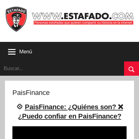
Saltar
al
contenido
Personas
estafadas
Menú
que
quieren
Buscar:
compartir
su
Bu
historia
con
PaisFinance
la
internet
💠
PaisFinance: ¿Quiénes son? ❌
|
¿Puedo confiar en PaisFinance?
Estafado.com