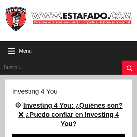
Saltar
al
contenido
Personas
estafadas
Menú
que
quieren
Buscar:
compartir
su
Bu
historia
con
Investing 4 You
la
internet
💠
Investing 4 You: ¿Quiénes son?
|
❌ ¿Puedo confiar en Investing 4
Estafado.com
You?