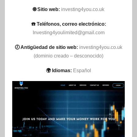
🌐 Sitio web:
investing4you.co.uk
☎️ Teléfonos, correo electrónico:
Investing4youlimited@gmail.com
🕖 Antigüedad de sitio web:
investing4you.co.uk
(dominio creado – desconocido)
🌍 Idiomas:
Español