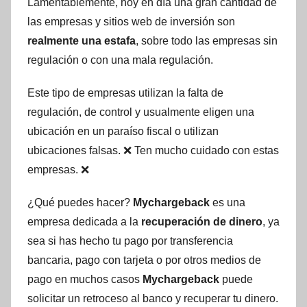
Lamentablemente, hoy en día una gran cantidad de
las empresas y sitios web de inversión son
realmente una estafa
, sobre todo las empresas sin
regulación o con una mala regulación.
Este tipo de empresas utilizan la falta de
regulación, de control y usualmente eligen una
ubicación en un paraíso fiscal o utilizan
ubicaciones falsas. ❌ Ten mucho cuidado con estas
empresas. ❌
¿Qué puedes hacer?
Mychargeback
es una
empresa dedicada a la
recuperación de dinero
, ya
sea si has hecho tu pago por transferencia
bancaria, pago con tarjeta o por otros medios de
pago en muchos casos
Mychargeback
puede
solicitar un retroceso al banco y recuperar tu dinero.