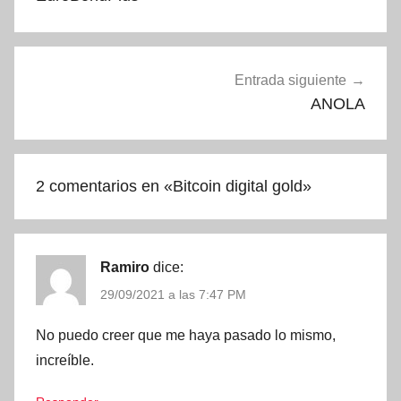
entradas
Entrada siguiente
ANOLA
2 comentarios en «
Bitcoin digital gold
»
Ramiro
dice:
29/09/2021 a las 7:47 PM
No puedo creer que me haya pasado lo mismo,
increíble.