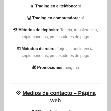
📱 Trading en el teléfono:
sí
💻 Trading en computadora:
sí
💳 Métodos de depósito:
Tarjeta, transferencia,
criptomonedas, procesadores de pago
💵​ Métodos de retiro:
Tarjeta, transferencia,
criptomonedas, procesadores de pago
🎁 Promociones:
ninguna
💠
Medios de contacto – Página
web