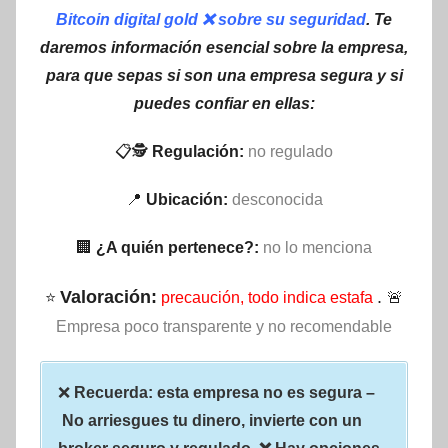
Bitcoin digital gold ❌ sobre su seguridad
. Te
daremos información esencial sobre la empresa,
para que sepas si son una empresa segura y si
puedes confiar en ellas:
📋🕵
Regulación:
no regulado
📍
Ubicación:
desconocida
🏢
¿A quién pertenece?:
no lo menciona
Valoración:
.
⭐
precaución, todo indica estafa
🚨
Empresa poco transparente y no recomendable
❌
Recuerda: esta empresa no es segura –
No arriesgues tu dinero, invierte con un