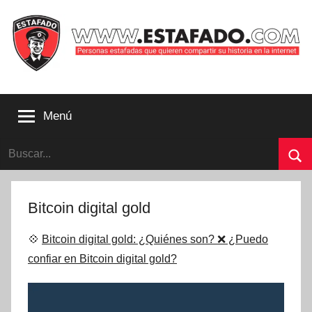
Saltar
al
contenido
Personas
estafadas
Menú
que
quieren
Buscar:
compartir
su
Bu
historia
con
Bitcoin digital gold
la
internet
💠
Bitcoin digital gold: ¿Quiénes son? ❌ ¿Puedo
|
confiar en Bitcoin digital gold?
Estafado.com