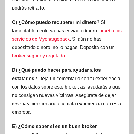
podrás retirarlo.
C) ¿Cómo puedo recuperar mi dinero?
Si
lamentablemente ya has enviado dinero,
prueba los
servicios de Mychargeback
. Si aún no has
depositado dinero; no lo hagas. Deposita con un
broker seguro y regulado
.
D) ¿Qué puedo hacer para ayudar a los
estafados?
Deja un comentario con tu experiencia
con los datos sobre este broker, así ayudarás a que
no consigan nuevas víctimas. Asegúrate de dejar
reseñas mencionando tu mala experiencia con esta
empresa.
E) ¿Cómo saber si es un buen broker –