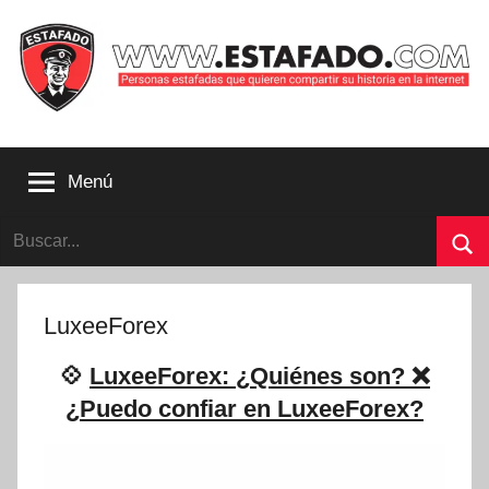
Saltar
al
contenido
Personas
estafadas
Menú
que
quieren
Buscar:
compartir
su
Bu
historia
con
LuxeeForex
la
internet
💠
LuxeeForex: ¿Quiénes son? ❌
|
¿Puedo confiar en LuxeeForex?
Estafado.com