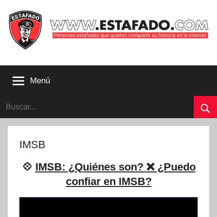
Saltar
al
contenido
Personas
estafadas
Menú
que
quieren
Buscar:
compartir
su
Bu
historia
con
IMSB
la
internet
💠
IMSB: ¿Quiénes son? ❌ ¿Puedo
|
confiar en IMSB?
Estafado.com