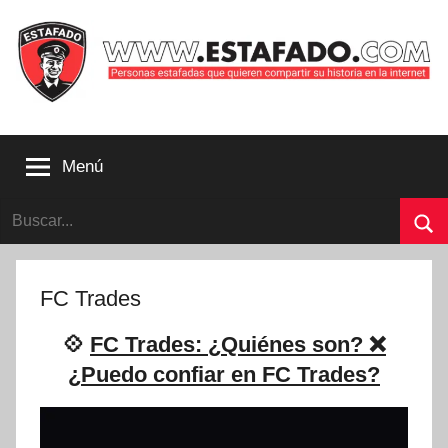
Saltar
al
contenido
Personas
estafadas
Menú
que
quieren
Buscar:
compartir
su
Bu
historia
con
FC Trades
la
internet
💠
FC Trades: ¿Quiénes son? ❌
|
¿Puedo confiar en FC Trades?
Estafado.com