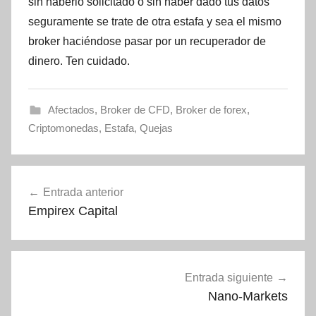
sin haberlo solicitado o sin haber dado tus datos
seguramente se trate de otra estafa y sea el mismo
broker haciéndose pasar por un recuperador de
dinero. Ten cuidado.
Afectados
,
Broker de CFD
,
Broker de forex
,
Criptomonedas
,
Estafa
,
Quejas
Navegación
Entrada anterior
de
Empirex Capital
entradas
Entrada siguiente
Nano-Markets