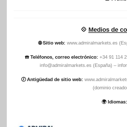
💠
Medios de co
🌐 Sitio web:
www.admiralmarkets.es (Esp
☎️ Teléfonos, correo electrónico:
+34 91 114 2
info@admiralmarkets.es
(España) –
inf
🕖 Antigüedad de sitio web:
www.admiralmarkets
(dominio creado
🌍 Idiomas