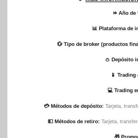
⏩ Año de 
📊 Plataforma de i
💱 Tipo de broker (productos fin
👛 Depósito i
📱 Trading 
💻 Trading 
💳 Métodos de depósito:
Tarjeta, tran
💵​ Métodos de retiro:
Tarjeta, transf
🎁 Promo