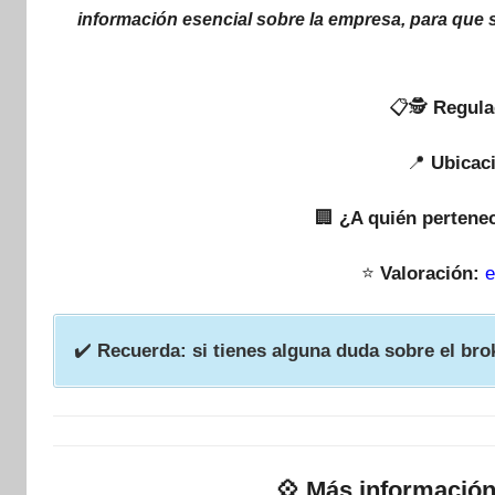
información esencial sobre la empresa, para que 
📋🕵
Regula
📍
Ubicac
🏢
¿A quién pertene
⭐
Valoración:
e
✔️
Recuerda: si tienes alguna duda sobre el bro
💠
Más información