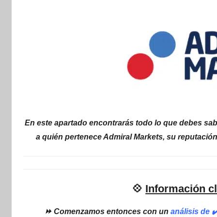
internet
|
Estafado.com
En este apartado encontrarás todo lo que debes sabe
a quién pertenece Admiral Markets, su reputació
💠
Información c
⏩ Comenzamos entonces con un
análisis de 