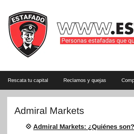
Saltar
al
contenido
Personas
estafadas
que
Rescata tu capital
Reclamos y quejas
Compa
quieren
compartir
su
Admiral Markets
historia
con
💠
Admiral Markets: ¿Quiénes son?
la