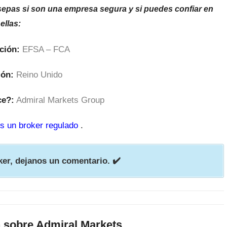
sepas si son una empresa segura y si puedes confiar en
ellas:
ción:
EFSA – FCA
ión:
Reino Unido
ce?:
Admiral Markets Group
s un broker regulado
.
ker, dejanos un comentario. ✔️
 sobre Admiral Markets