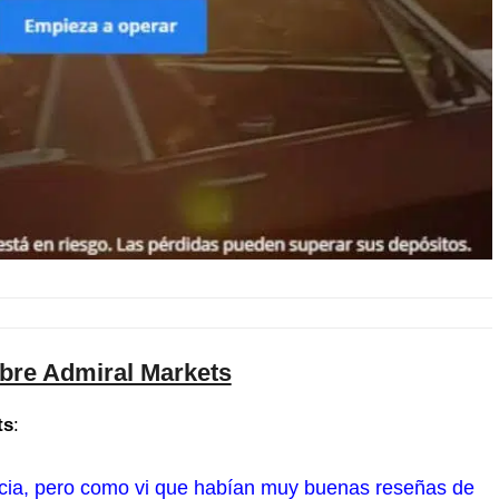
bre Admiral Markets
ts
:
encia, pero como vi que habían muy buenas reseñas de