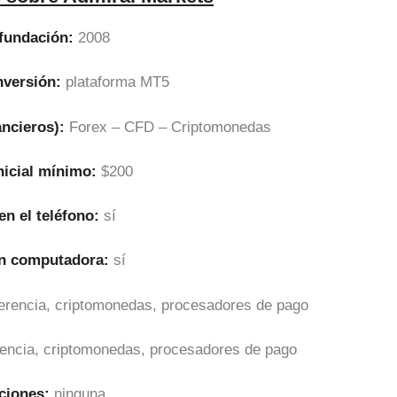
fundación:
2008
nversión:
plataforma MT5
ancieros):
Forex – CFD – Criptomonedas
nicial mínimo:
$200
en el teléfono:
sí
en computadora:
sí
sferencia, criptomonedas, procesadores de pago
erencia, criptomonedas, procesadores de pago
ciones:
ninguna