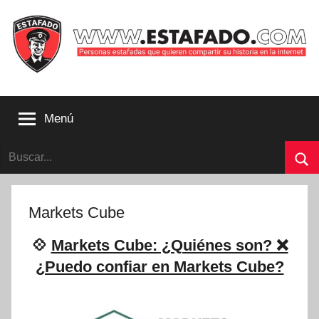
Saltar
al
contenido
Personas
estafadas
Menú
que
quieren
Buscar:
compartir
su
Bu
historia
con
Markets Cube
la
internet
💠
Markets Cube: ¿Quiénes son? ❌
|
¿Puedo confiar en Markets Cube?
Estafado.com