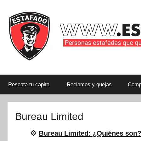
Saltar
al
contenido
Personas
estafadas
que
Rescata tu capital
Reclamos y quejas
Compa
quieren
compartir
su
Bureau Limited
historia
con
💠
Bureau Limited: ¿Quiénes son?
la