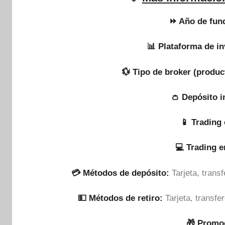
⏩ Año de fun
📊 Plataforma de in
💱 Tipo de broker (produc
👛 Depósito i
📱 Trading 
💻 Trading 
💳 Métodos de depósito:
Tarjeta, tran
💵​ Métodos de retiro:
Tarjeta, transf
🎁 Promo