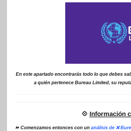
internet
|
Estafado.com
En este apartado encontrarás todo lo que debes sab
a quién pertenece Bureau Limited, su reput
💠
Información c
⏩ Comenzamos entonces con un
análisis de ❌ Bur