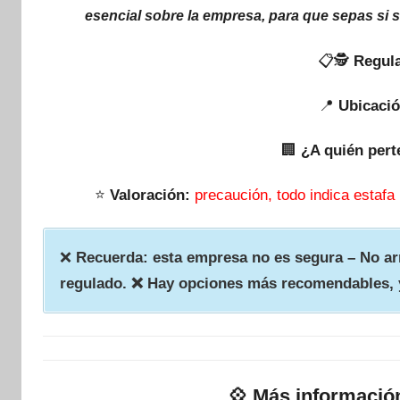
esencial sobre la empresa, para que sepas si 
📋🕵
Regula
📍
Ubicació
🏢
¿A quién pert
⭐
Valoración:
precaución, todo indica estafa
❌
Recuerda: esta empresa no es segura – No arr
regulado. ❌ Hay opciones más recomendables, 
💠
Más informació