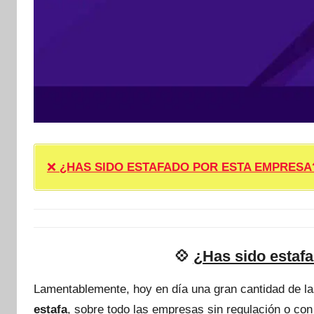
❌
¿HAS SIDO ESTAFADO POR ESTA EMPRESA? ❌ P
💠
¿Has sido estaf
Lamentablemente, hoy en día una gran cantidad de l
estafa
, sobre todo las empresas sin regulación o con