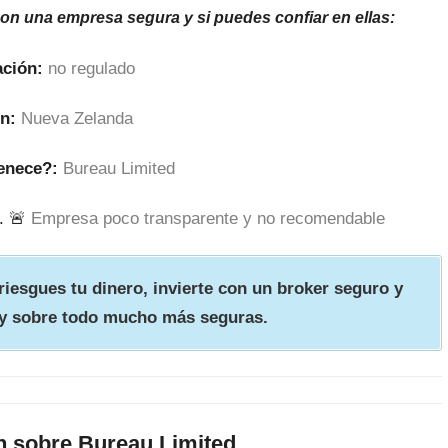
son una empresa segura y si puedes confiar en ellas:
ción:
no regulado
n:
Nueva Zelanda
enece?:
Bureau Limited
. 🚨
Empresa poco transparente y no recomendable
iesgues tu dinero, invierte con un broker seguro y
y sobre todo mucho más seguras.
n sobre Bureau Limited