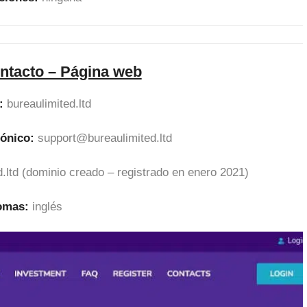
ntacto – Página web
:
bureaulimited.ltd
rónico:
support@bureaulimited.ltd
d.ltd (dominio creado – registrado en enero 2021)
iomas:
inglés