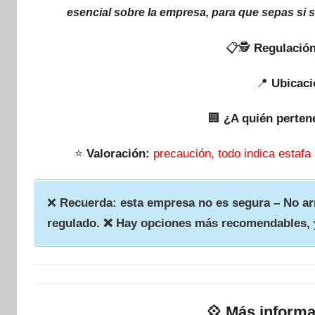
esencial sobre la empresa, para que sepas si 
📋🕵
Regulación
📍
Ubicaci
🏢
¿A quién perten
⭐
Valoración:
precaución, todo indica estafa
❌
Recuerda: esta empresa no es segura – No arr
regulado. ❌ Hay opciones más recomendables, 
💠
Más informa