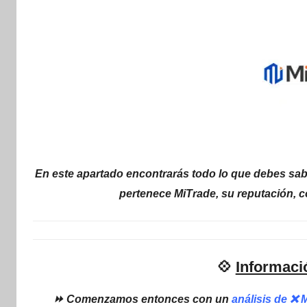
internet
|
Estafado.com
En este apartado encontrarás todo lo que debes sabe
pertenece MiTrade, su reputación, 
💠
Informaci
⏩ Comenzamos entonces con un
análisis de ❌