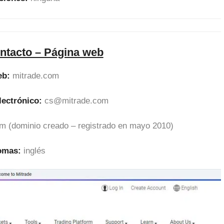
ntacto – Página web
eb:
mitrade.com
lectrónico:
cs@mitrade.com
m (dominio creado – registrado en mayo 2010)
iomas:
inglés