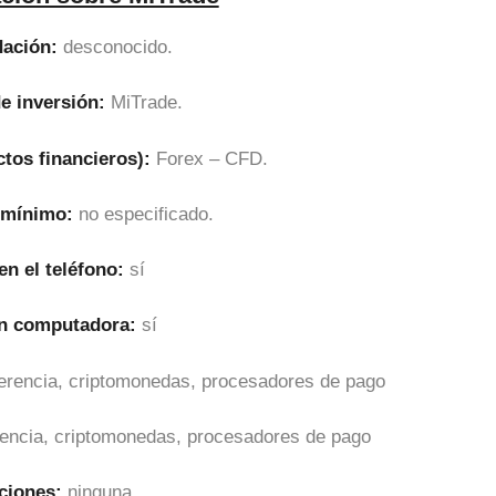
ación:
desconocido.
e inversión:
MiTrade.
ctos financieros):
Forex – CFD.
l mínimo:
no especificado.
en el teléfono:
sí
en computadora:
sí
sferencia, criptomonedas, procesadores de pago
erencia, criptomonedas, procesadores de pago
ciones:
ninguna