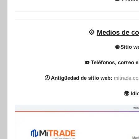
💠
Medios de co
🌐 Sitio w
☎️ Teléfonos, correo e
🕖 Antigüedad de sitio web:
mitrade.co
🌍 Id