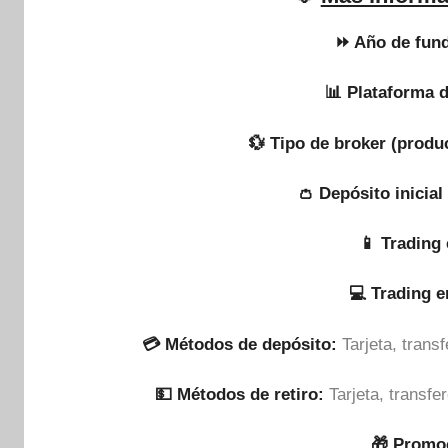
⏩ Año de fund
📊 Plataforma d
💱 Tipo de broker (produ
👛 Depósito inicia
📱 Trading 
💻 Trading 
💳 Métodos de depósito:
Tarjeta, tran
💵​ Métodos de retiro:
Tarjeta, transf
🎁 Promo