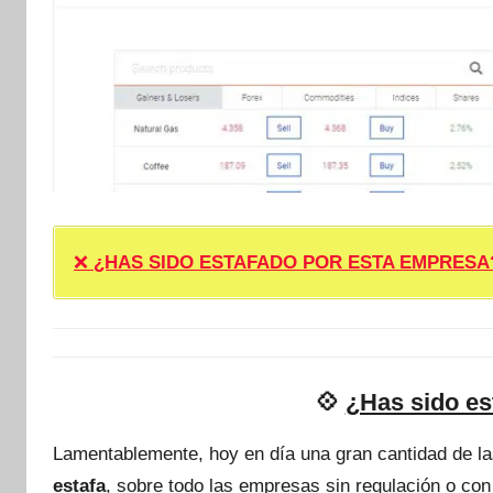
❌
¿HAS SIDO ESTAFADO POR ESTA EMPRESA? ❌ P
💠
¿Has sido es
Lamentablemente, hoy en día una gran cantidad de l
estafa
, sobre todo las empresas sin regulación o con