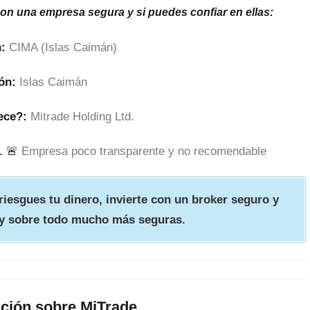
son una empresa segura y si puedes confiar en ellas:
:
CIMA (Islas Caimán)
ón:
Islas Caimán
ece?:
Mitrade Holding Ltd.
. 🚨
Empresa poco transparente y no recomendable
iesgues tu dinero, invierte con un broker seguro y
y sobre todo mucho más seguras.
ción sobre MiTrade