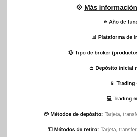
💠
Más información
⏩ Año de fun
📊 Plataforma de i
💱 Tipo de broker (productos
👛 Depósito inicial
📱 Trading 
💻 Trading 
💳 Métodos de depósito:
Tarjeta, tran
💵​ Métodos de retiro:
Tarjeta, transf