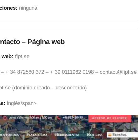
ciones:
ninguna
ntacto – Página web
o web:
fipt.se
 – + 34 872580 372 – + 39 0111962 0198 –
contact@fipt.se
ipt.se (dominio creado – desconocido)
as:
inglés/span>