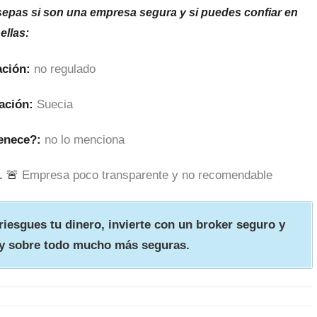
sepas si son una empresa segura y si puedes confiar en
ellas:
ción:
no regulado
ación:
Suecia
enece?:
no lo menciona
. 🚨
Empresa poco transparente y no recomendable
iesgues tu dinero, invierte con un broker seguro y
y sobre todo mucho más seguras.