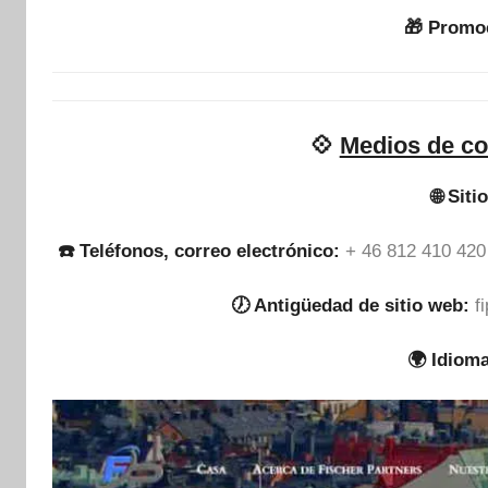
🎁 Promo
💠
Medios de co
🌐 Siti
☎️ Teléfonos, correo electrónico:
+ 46 812 410 420
🕖 Antigüedad de sitio web:
f
🌍 Idiom