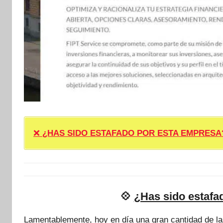
❌
¿HAS SIDO ESTAFADO POR ESTA EMPRESA? ❌ P
💠
¿Has sido estafa
Lamentablemente, hoy en día una gran cantidad de l