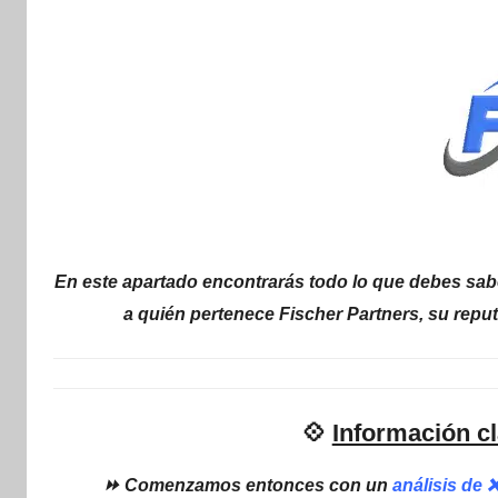
internet
|
Estafado.com
En este apartado encontrarás todo lo que debes sabe
a quién pertenece Fischer Partners, su repu
💠
Información cl
⏩ Comenzamos entonces con un
análisis de 