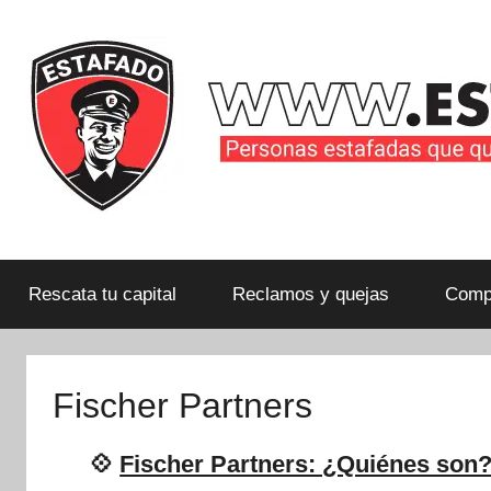
Saltar
al
contenido
Personas
estafadas
que
Rescata tu capital
Reclamos y quejas
Compa
quieren
compartir
su
Fischer Partners
historia
con
💠
Fischer Partners: ¿Quiénes son?
la