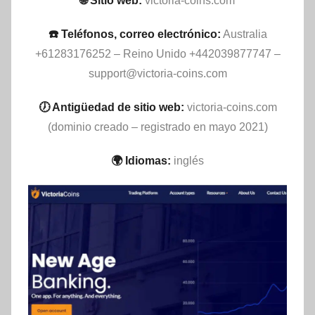
🌐 Sitio web:
victoria-coins.com
☎️ Teléfonos, correo electrónico:
Australia
+61283176252 – Reino Unido +442039877747 –
support@victoria-coins.com
🕖 Antigüedad de sitio web:
victoria-coins.com
(dominio creado – registrado en mayo 2021)
🌍 Idiomas:
inglés