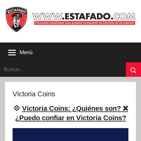
Saltar
al
contenido
Personas
estafadas
Menú
que
quieren
Buscar:
compartir
su
Bu
historia
con
Victoria Coins
la
internet
💠
Victoria Coins: ¿Quiénes son? ❌
|
¿Puedo confiar en Victoria Coins?
Estafado.com