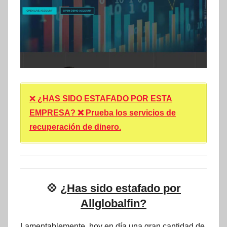
❌
¿HAS SIDO ESTAFADO POR ESTA
EMPRESA? ❌ Prueba los servicios de
recuperación de dinero.
💠
¿Has sido estafado por
Allglobalfin?
Lamentablemente, hoy en día una gran cantidad de