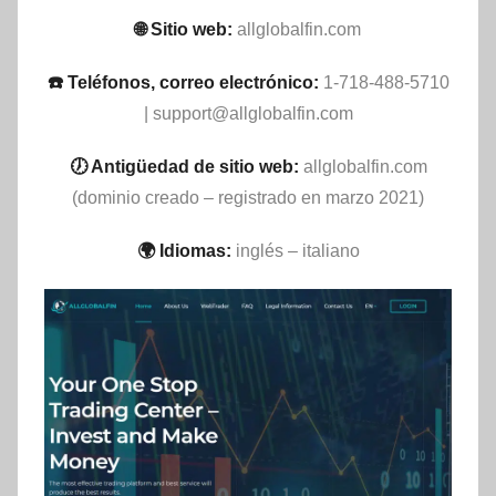
🌐 Sitio web:
allglobalfin.com
☎️ Teléfonos, correo electrónico:
1-718-488-5710
|
support@allglobalfin.com
🕖 Antigüedad de sitio web:
allglobalfin.com
(dominio creado – registrado en marzo 2021)
🌍 Idiomas:
inglés – italiano