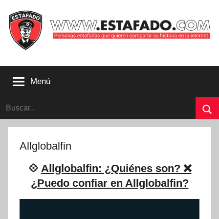
Saltar
al
contenido
Personas
estafadas
Menú
que
quieren
Buscar:
compartir
su
Bu
historia
con
Allglobalfin
la
internet
💠
Allglobalfin: ¿Quiénes son? ❌
|
¿Puedo confiar en Allglobalfin?
Estafado.com