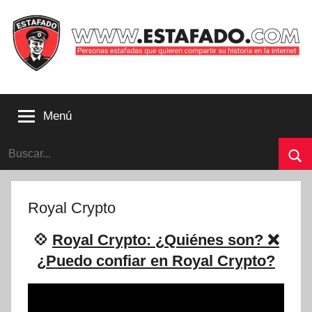
Saltar
al
contenido
Personas
estafadas
Menú
que
quieren
Buscar:
compartir
su
Bu
historia
con
Royal Crypto
la
internet
💠
Royal Crypto: ¿Quiénes son? ❌
|
¿Puedo confiar en Royal Crypto?
Estafado.com