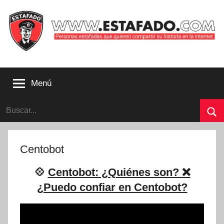
Saltar
al
contenido
Personas
estafadas
Menú
que
quieren
Buscar:
compartir
su
Bu
historia
con
Centobot
la
internet
💠
Centobot: ¿Quiénes son? ❌
|
¿Puedo confiar en Centobot?
Estafado.com