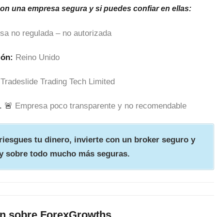
son una empresa segura y si puedes confiar en ellas:
sa no regulada – no autorizada
ión:
Reino Unido
Tradeslide Trading Tech Limited
. 🚨
Empresa poco transparente y no recomendable
iesgues tu dinero, invierte con un broker seguro y
y sobre todo mucho más seguras.
ón sobre ForexGrowths