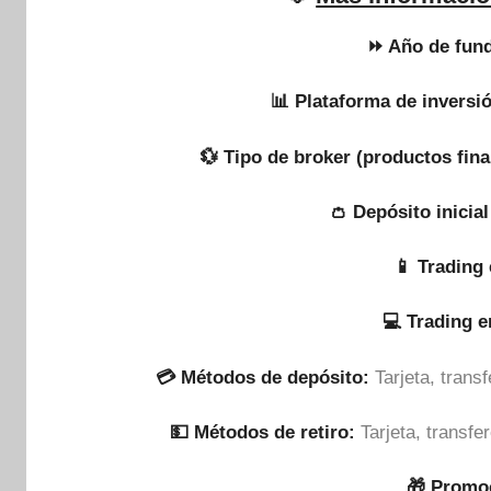
⏩ Año de fund
📊 Plataforma de inversi
💱 Tipo de broker (productos fina
👛 Depósito inicia
📱 Trading 
💻 Trading 
💳 Métodos de depósito:
Tarjeta, tran
💵​ Métodos de retiro:
Tarjeta, transf
🎁 Promo