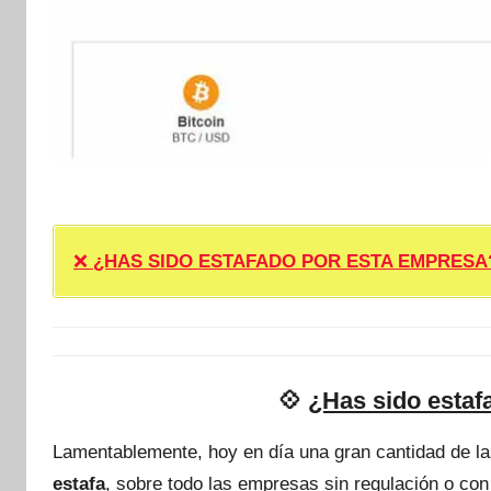
❌
¿HAS SIDO ESTAFADO POR ESTA EMPRESA? ❌ P
💠
¿Has sido esta
Lamentablemente, hoy en día una gran cantidad de l
estafa
, sobre todo las empresas sin regulación o con