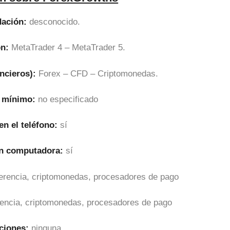
ación:
desconocido.
ón:
MetaTrader 4 – MetaTrader 5.
ncieros):
Forex – CFD – Criptomonedas.
l mínimo:
no especificado
en el teléfono:
sí
en computadora:
sí
sferencia, criptomonedas, procesadores de pago
erencia, criptomonedas, procesadores de pago
ciones:
ninguna