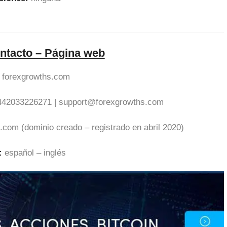
ntacto – Página web
forexgrowths.com
442033226271 |
support@forexgrowths.com
.com (dominio creado – registrado en abril 2020)
:
español – inglés