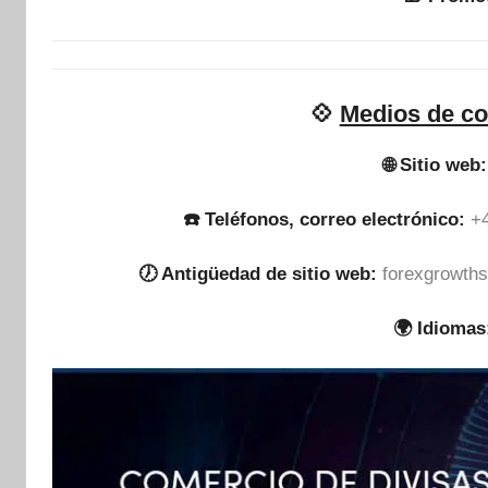
💠
Medios de co
🌐 Sitio web:
☎️ Teléfonos, correo electrónico:
+
🕖 Antigüedad de sitio web:
forexgrowths
🌍 Idiomas