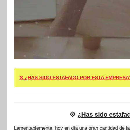
❌
¿HAS SIDO ESTAFADO POR ESTA EMPRESA? ❌ P
💠
¿Has sido estafa
Lamentablemente, hoy en día una gran cantidad de l