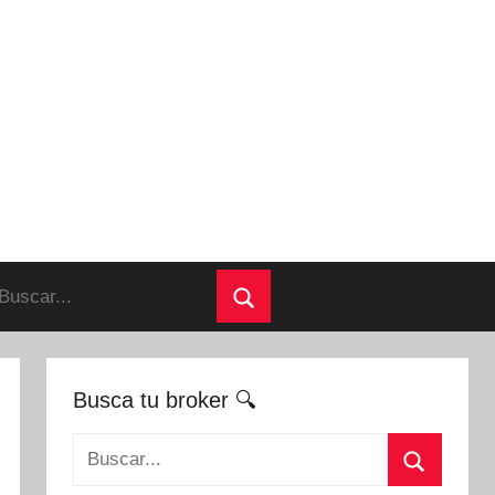
uscar:
Buscar
Busca tu broker 🔍
Buscar: