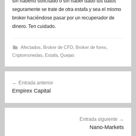
sin haberlo solicitado o sin haber dado tus datos
seguramente se trate de otra estafa y sea el mismo
broker haciéndose pasar por un recuperador de
dinero. Ten cuidado.
Afectados
,
Broker de CFD
,
Broker de forex
,
Criptomonedas
,
Estafa
,
Quejas
Navegación
Entrada anterior
de
Empirex Capital
entradas
Entrada siguiente
Nano-Markets