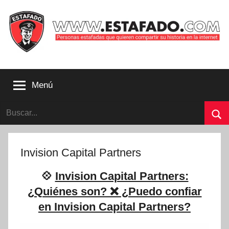
Saltar
al
contenido
Personas
estafadas
Menú
que
quieren
Buscar:
compartir
su
Bu
historia
con
Invision Capital Partners
la
internet
💠
Invision Capital Partners:
|
¿Quiénes son? ❌ ¿Puedo confiar
Estafado.com
en Invision Capital Partners?