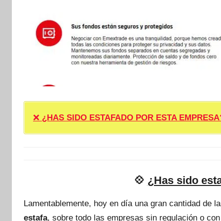
❌
¿HAS SIDO ESTAFADO POR ESTA EMPRESA? ❌ P
💠
¿Has sido est
Lamentablemente, hoy en día una gran cantidad de l
estafa
, sobre todo las empresas sin regulación o con