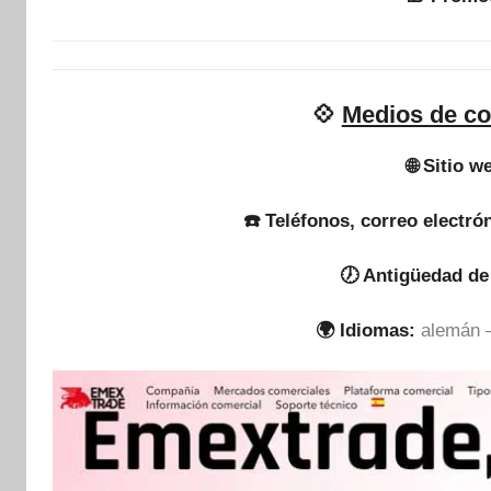
💠
Medios de co
🌐 Sitio w
☎️ Teléfonos, correo electró
🕖 Antigüedad de
🌍 Idiomas:
alemán –