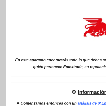
internet
|
Estafado.com
En este apartado encontrarás todo lo que debes sa
quién pertenece Emextrade, su reputaci
💠
Informació
⏩ Comenzamos entonces con un
análisis de ❌ E