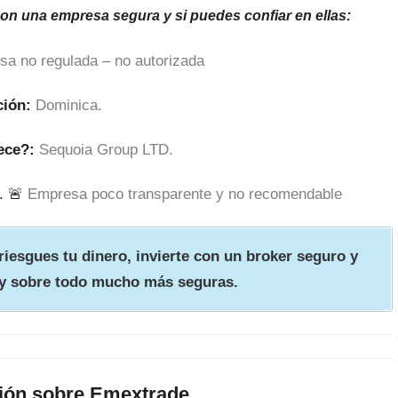
son una empresa segura y si puedes confiar en ellas:
sa no regulada – no autorizada
ción:
Dominica.
ece?:
Sequoia Group LTD.
. 🚨
Empresa poco transparente y no recomendable
iesgues tu dinero, invierte con un broker seguro y
y sobre todo mucho más seguras.
ión sobre Emextrade