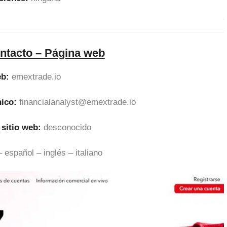
ntacto – Página web
eb:
emextrade.io
nico:
financialanalyst@emextrade.io
 sitio web:
desconocido
 español – inglés – italiano