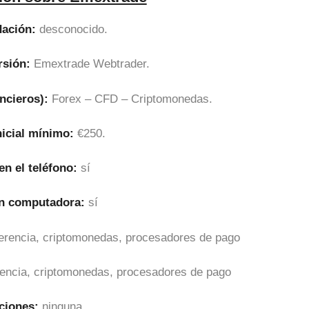
ación:
desconocido.
rsión:
Emextrade Webtrader.
ncieros):
Forex – CFD – Criptomonedas.
nicial mínimo:
€250.
en el teléfono:
sí
en computadora:
sí
sferencia, criptomonedas, procesadores de pago
erencia, criptomonedas, procesadores de pago
ciones:
ninguna