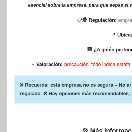
esencial sobre la empresa, para que sepas si 
📋🕵
Regulación:
empre
📍
Ubica
🏢
¿A quién perten
⭐
Valoración:
precaución, todo indica estafa
❌
Recuerda: esta empresa no es segura – No arr
regulado. ❌ Hay opciones más recomendables, 
💠
Más informac