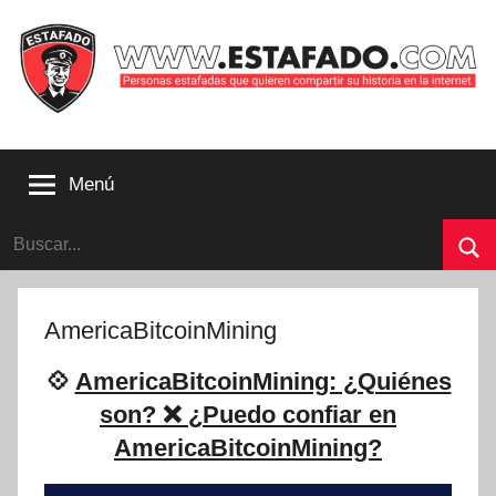
Saltar
al
contenido
Personas
estafadas
Menú
que
quieren
Buscar:
compartir
su
Bu
historia
con
AmericaBitcoinMining
la
internet
💠
AmericaBitcoinMining: ¿Quiénes
|
son? ❌ ¿Puedo confiar en
Estafado.com
AmericaBitcoinMining?