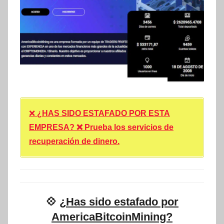
❌
¿HAS SIDO ESTAFADO POR ESTA
EMPRESA? ❌ Prueba los servicios de
recuperación de dinero.
💠
¿Has sido estafado por
AmericaBitcoinMining?