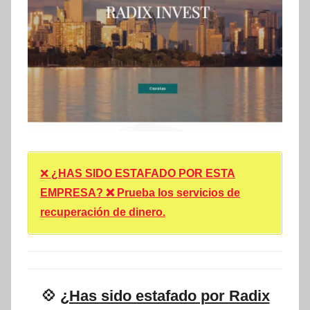
❌
¿HAS SIDO ESTAFADO POR ESTA
EMPRESA? ❌ Prueba los servicios de
recuperación de dinero.
💠
¿Has sido estafado por Radix