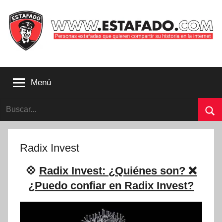
Saltar
al
contenido
Personas
estafadas
Menú
que
quieren
Buscar:
compartir
su
Bu
historia
con
Radix Invest
la
internet
💠
Radix Invest: ¿Quiénes son? ❌
|
¿Puedo confiar en Radix Invest?
Estafado.com