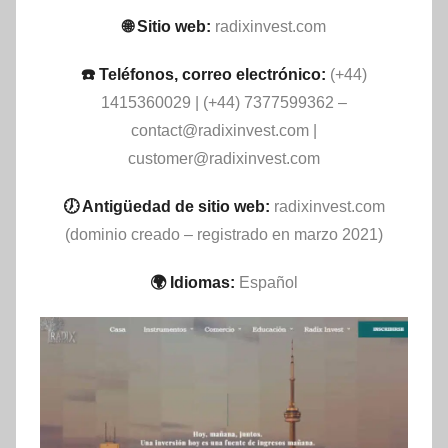
🌐 Sitio web:
radixinvest.com
☎️ Teléfonos, correo electrónico:
(+44)
1415360029 | (+44) 7377599362 –
contact@radixinvest.com
|
customer@radixinvest.com
🕖 Antigüedad de sitio web:
radixinvest.com
(dominio creado – registrado en marzo 2021)
🌍 Idiomas:
Español