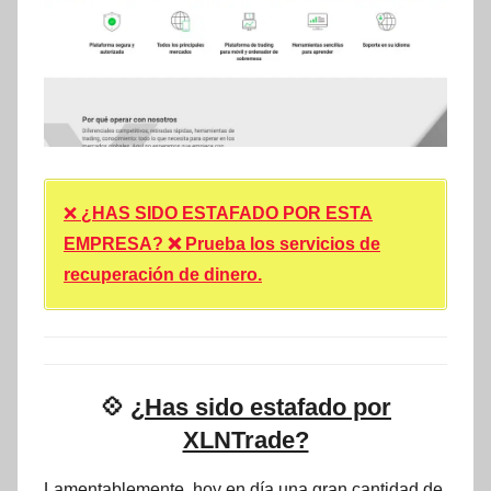
❌
¿HAS SIDO ESTAFADO POR ESTA
EMPRESA? ❌ Prueba los servicios de
recuperación de dinero.
💠
¿Has sido estafado por
XLNTrade?
Lamentablemente, hoy en día una gran cantidad de