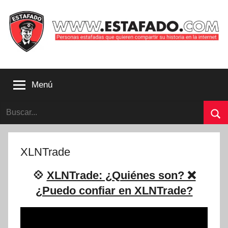
Saltar
al
contenido
Personas
estafadas
Menú
que
quieren
Buscar:
compartir
su
Bu
historia
con
XLNTrade
la
internet
💠
XLNTrade: ¿Quiénes son? ❌
|
¿Puedo confiar en XLNTrade?
Estafado.com