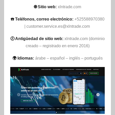
🌐 Sitio web:
xlntrade.com
☎️ Teléfonos, correo electrónico:
+525588970380
|
customer.service.es@xlntrade.com
🕖 Antigüedad de sitio web:
xlntrade.com (dominio
creado – registrado en enero 2016)
🌍 Idiomas:
árabe – español – inglés – portugués