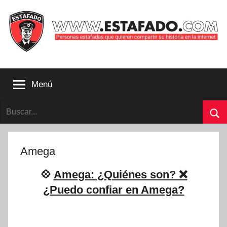
Saltar
al
contenido
Personas
estafadas
Menú
que
quieren
Buscar:
compartir
su
Bu
historia
con
Amega
la
internet
💠
Amega: ¿Quiénes son? ❌
|
¿Puedo confiar en Amega?
Estafado.com