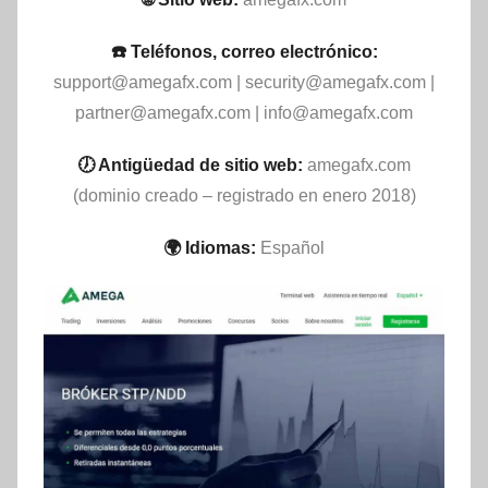
☎️ Teléfonos, correo electrónico:
support@amegafx.com
|
security@amegafx.com
|
partner@amegafx.com
|
info@amegafx.com
🕖 Antigüedad de sitio web:
amegafx.com
(dominio creado – registrado en enero 2018)
🌍 Idiomas:
Español