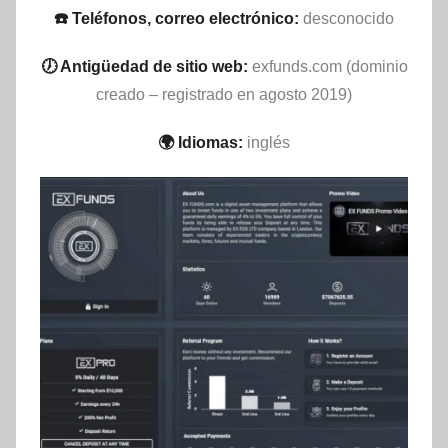
☎️ Teléfonos, correo electrónico:
desconocido
🕖 Antigüedad de sitio web:
exfunds.com (dominio
creado – registrado en agosto 2019)
🌍 Idiomas:
inglés