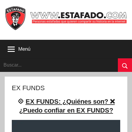
Saltar
al
contenido
Personas
estafadas
Menú
que
quieren
Buscar:
compartir
su
Bu
historia
con
EX FUNDS
la
internet
💠
EX FUNDS: ¿Quiénes son? ❌
|
¿Puedo confiar en EX FUNDS?
Estafado.com