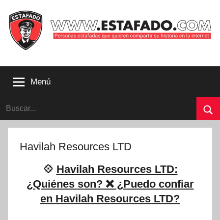
Saltar
al
contenido
Personas
estafadas
Menú
que
quieren
Buscar:
compartir
su
Bu
historia
con
Havilah Resources LTD
la
internet
💠
Havilah Resources LTD:
|
¿Quiénes son? ❌ ¿Puedo confiar
Estafado.com
en Havilah Resources LTD?