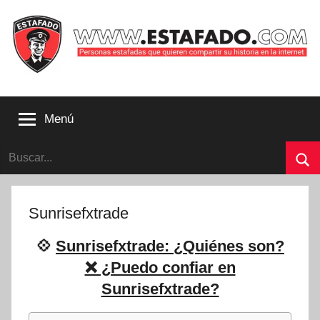
Saltar
al
contenido
Personas
estafadas
Menú
que
quieren
Buscar:
compartir
su
Bu
historia
con
Sunrisefxtrade
la
internet
💠
Sunrisefxtrade: ¿Quiénes son?
|
❌ ¿Puedo confiar en
Estafado.com
Sunrisefxtrade?