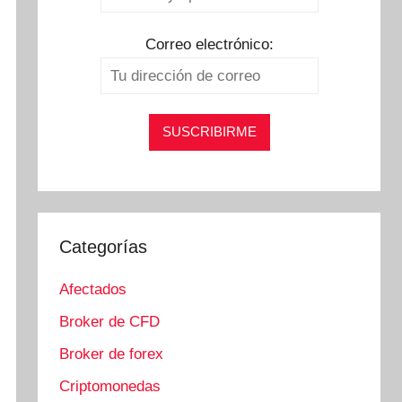
Correo electrónico:
Categorías
Afectados
Broker de CFD
Broker de forex
Criptomonedas