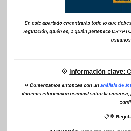
En este apartado encontrarás todo lo que d
regulación, quién es, a quién pertenece CRYP
usuarios
💠
Información clav
⏩ Comenzamos entonces con un
análisis de
daremos información esencial sobre la empresa,
confi
📋🕵
Regula