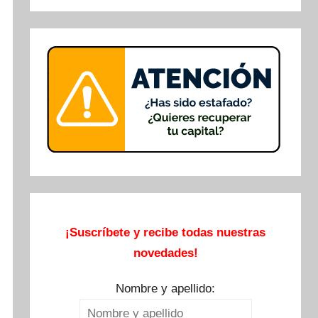
Buscar
¡Suscríbete y recibe todas nuestras
novedades!
Nombre y apellido: