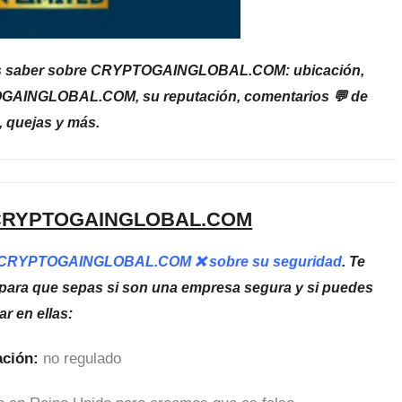
ebes saber sobre CRYPTOGAINGLOBAL.COM: ubicación,
TOGAINGLOBAL.COM, su reputación, comentarios 💬 de
, quejas y más.
e: CRYPTOGAINGLOBAL.COM
 ❌ CRYPTOGAINGLOBAL.COM ❌ sobre su seguridad
. Te
 para que sepas si son una empresa segura y si puedes
ar en ellas:
ción:
no regulado