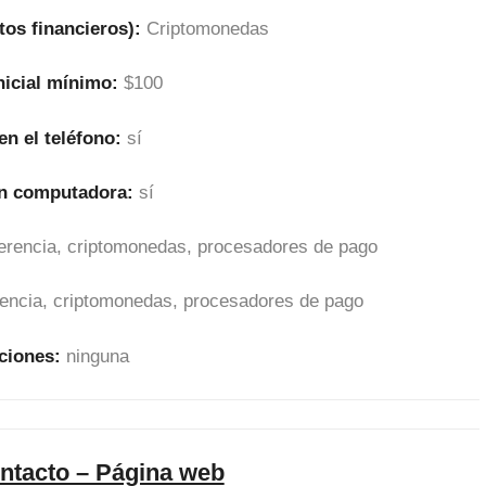
tos financieros):
Criptomonedas
nicial mínimo:
$100
en el teléfono:
sí
en computadora:
sí
sferencia, criptomonedas, procesadores de pago
erencia, criptomonedas, procesadores de pago
ciones:
ninguna
ntacto – Página web