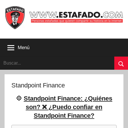
Saltar
al
contenido
Personas
estafadas
Menú
que
quieren
Buscar:
compartir
su
Bu
historia
con
Standpoint Finance
la
internet
💠
Standpoint Finance: ¿Quiénes
|
son? ❌ ¿Puedo confiar en
Estafado.com
Standpoint Finance?