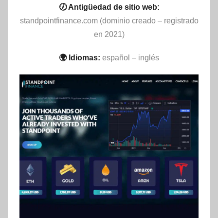
🕖 Antigüedad de sitio web:
standpointfinance.com (dominio creado – registrado
en 2021)
🌍 Idiomas:
español – inglés