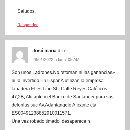
Saludos.
Responder
José maria
dice:
28/01/2022 a las 7:05 AM
Son unos Ladrones.No retornan ni las ganancias»
ni lo invertido.En EspañA utilizan la empresa
tapadera Elles Líne SL. Calle Reyes Católicos
47,2B, Alicante y el Banco de Santander para sus
delonías suc Av.Adantangelo Alicante cta.
ES00491238852910011571.
Una vez robado,timado, desaparece n