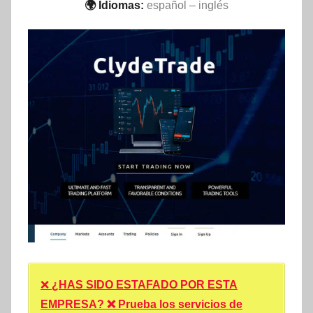
🌍 Idiomas:
español – inglés
❌
¿HAS SIDO ESTAFADO POR ESTA
EMPRESA? ❌ Prueba los servicios de