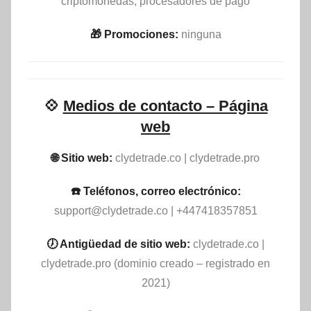
criptomonedas, procesadores de pago
🎁 Promociones:
ninguna
💠
Medios de contacto – Página
web
🌐 Sitio web:
clydetrade.co | clydetrade.pro
☎️ Teléfonos, correo electrónico:
support@clydetrade.co
| +447418357851
🕖 Antigüedad de sitio web:
clydetrade.co |
clydetrade.pro (dominio creado – registrado en
2021)