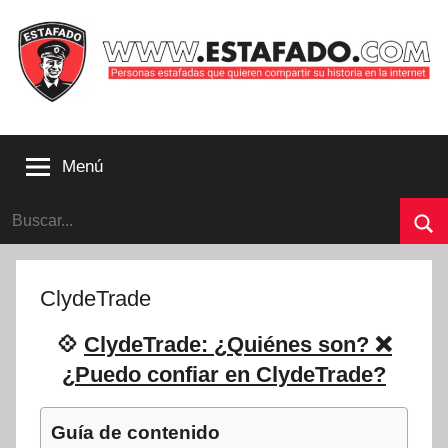
Saltar
al
contenido
Personas
estafadas
Menú
que
quieren
Buscar:
compartir
su
Bu
historia
con
ClydeTrade
la
internet
💠
ClydeTrade: ¿Quiénes son? ❌
|
¿Puedo confiar en ClydeTrade?
Estafado.com
Guía de contenido