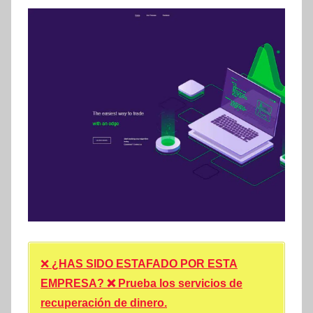
❌
¿HAS SIDO ESTAFADO POR ESTA
EMPRESA? ❌ Prueba los servicios de
recuperación de dinero.