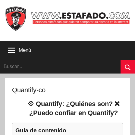
Saltar
al
contenido
Personas
estafadas
Menú
que
quieren
Buscar:
compartir
su
Bu
historia
con
Quantify-co
la
internet
💠
Quantify: ¿Quiénes son? ❌
|
¿Puedo confiar en Quantify?
Estafado.com
Guía de contenido