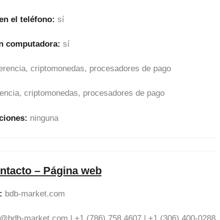
en el teléfono:
sí
en computadora:
sí
sferencia, criptomonedas, procesadores de pago
erencia, criptomonedas, procesadores de pago
ciones:
ninguna
ntacto – Página web
:
bdb-market.com
e@bdb-market.com
| +1 (786) 758 4607 | +1 (306) 400-0288