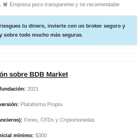
. 🚨
Empresa poco transparente y no recomendable
iesgues tu dinero, invierte con un broker seguro y
y sobre todo mucho más seguras.
ión sobre BDB Market
fundación:
2021
versión:
Plataforma Propia
ancieros):
Forex, CFDs y Criptomonedas
nicial mínimo:
$300