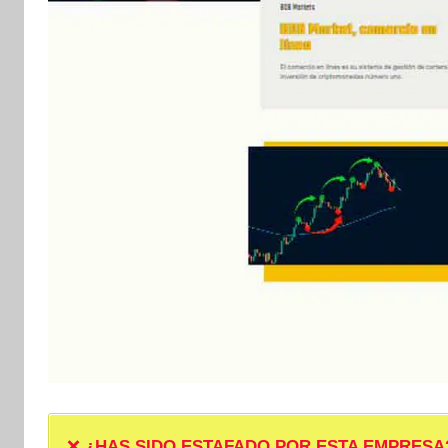
❌
¿HAS SIDO ESTAFADO POR ESTA EMPRESA? ❌ P