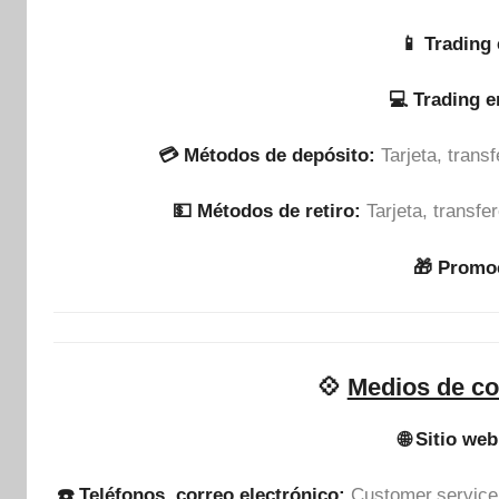
📱 Trading 
💻 Trading 
💳 Métodos de depósito:
Tarjeta, tran
💵​ Métodos de retiro:
Tarjeta, transf
🎁 Promo
💠
Medios de co
🌐 Sitio web
☎️ Teléfonos, correo electrónico:
Customer.servic