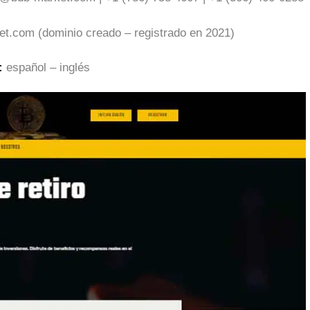
t.com (dominio creado – registrado en 2021)
:
español – inglés