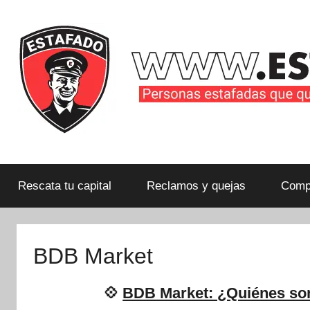
Saltar
al
contenido
Personas
estafadas
que
Rescata tu capital
Reclamos y quejas
Compa
quieren
compartir
su
BDB Market
historia
con
💠
BDB Market: ¿Quiénes so
la