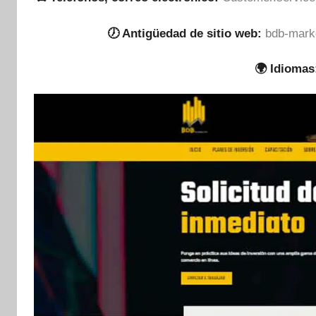
🕖 Antigüedad de sitio web:
bdb-marke
🌍 Idiomas