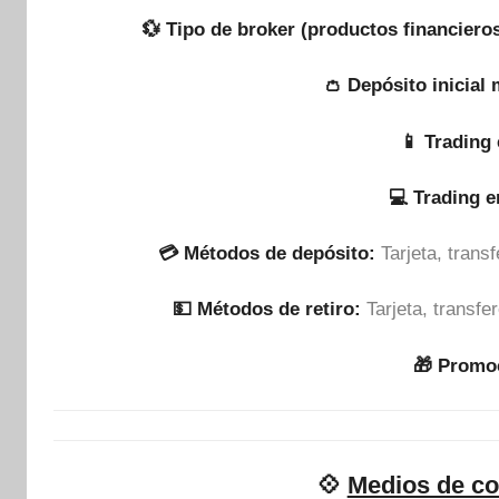
💱 Tipo de broker (productos financieros
👛 Depósito inicial
📱 Trading 
💻 Trading 
💳 Métodos de depósito:
Tarjeta, tran
💵​ Métodos de retiro:
Tarjeta, transf
🎁 Promo
💠
Medios de co