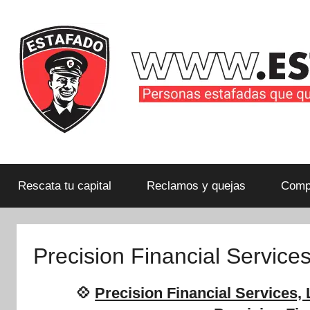
Saltar
al
contenido
Personas
estafadas
que
Rescata tu capital
Reclamos y quejas
Compa
quieren
compartir
su
Precision Financial Service
historia
con
💠
Precision Financial Services
la