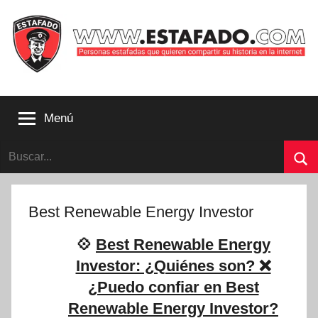
Saltar
al
contenido
Personas
estafadas
Menú
que
quieren
Buscar:
compartir
su
Bu
historia
con
Best Renewable Energy Investor
la
internet
💠
Best Renewable Energy
|
Investor: ¿Quiénes son? ❌
Estafado.com
¿Puedo confiar en Best
Renewable Energy Investor?