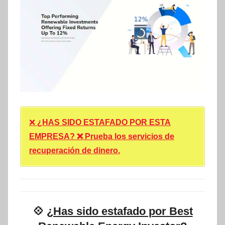
❌
¿HAS SIDO ESTAFADO POR ESTA
EMPRESA? ❌ Prueba los servicios de
recuperación de dinero.
💠
¿Has sido estafado por Best