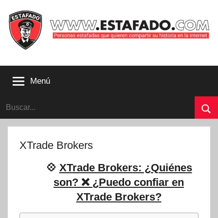
Saltar
al
contenido
Personas
estafadas
Menú
que
quieren
Buscar:
compartir
su
Bu
historia
con
XTrade Brokers
la
internet
💠
XTrade Brokers: ¿Quiénes
|
son? ❌ ¿Puedo confiar en
Estafado.com
XTrade Brokers?