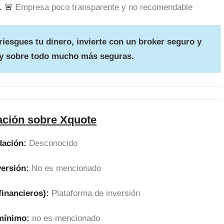
. 🚨
Empresa poco transparente y no recomendable
iesgues tu dinero, invierte con un broker seguro y
y sobre todo mucho más seguras.
ación sobre Xquote
dación:
Desconocido
versión:
No es mencionado
financieros):
Plataforma de inversión
 mínimo:
no es mencionado