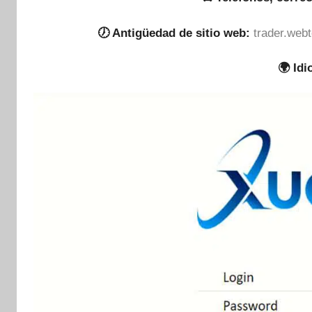
🕖 Antigüedad de sitio web:
trader.web
🌍 Id