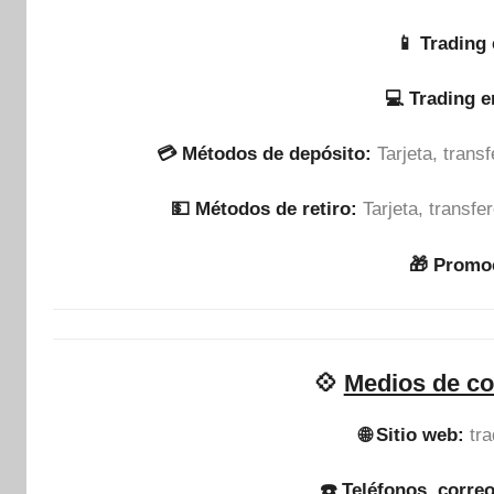
📱 Trading 
💻 Trading 
💳 Métodos de depósito:
Tarjeta, tran
💵​ Métodos de retiro:
Tarjeta, transf
🎁 Promo
💠
Medios de co
🌐 Sitio web:
tr
☎️ Teléfonos, correo