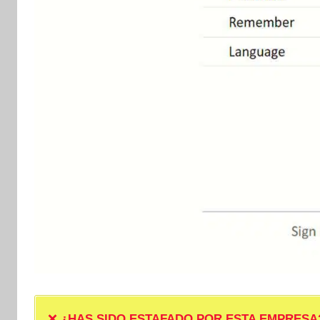
❌
¿HAS SIDO ESTAFADO POR ESTA EMPRESA? ❌ P