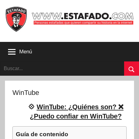
Saltar
al
contenido
Personas
estafadas
Menú
que
quieren
Buscar:
compartir
su
Bu
historia
con
WinTube
la
internet
💠
WinTube: ¿Quiénes son? ❌
|
¿Puedo confiar en WinTube?
Estafado.com
Guía de contenido