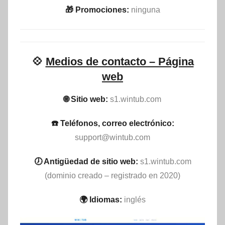
🎁 Promociones:
ninguna
💠
Medios de contacto – Página
web
🌐 Sitio web:
s1.wintub.com
☎️ Teléfonos, correo electrónico:
support@wintub.com
🕖 Antigüedad de sitio web:
s1.wintub.com
(dominio creado – registrado en 2020)
🌍 Idiomas:
inglés