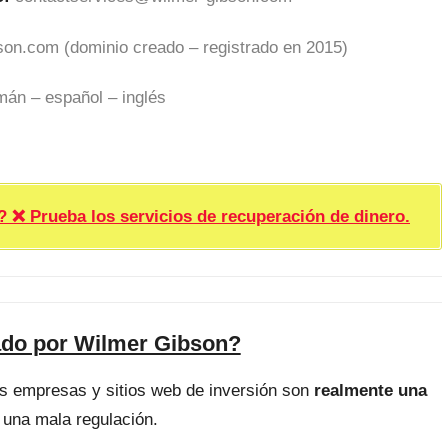
son.com (dominio creado – registrado en 2015)
mán – español – inglés
rueba los servicios de recuperación de dinero.
ado por Wilmer Gibson?
as empresas y sitios web de inversión son
realmente una
 una mala regulación.