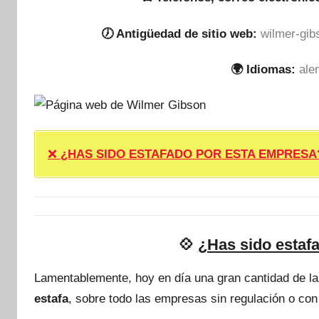
🕖 Antigüedad de sitio web:
wilmer-gib
🌍 Idiomas:
ale
❌
¿HAS SIDO ESTAFADO POR ESTA EMPRESA? ❌ P
💠
¿Has sido estaf
Lamentablemente, hoy en día una gran cantidad de l
estafa
, sobre todo las empresas sin regulación o con