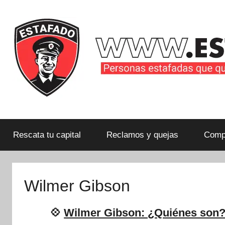
Saltar
al
contenido
Personas
estafadas
que
Rescata tu capital
Reclamos y quejas
Compa
quieren
compartir
su
Wilmer Gibson
historia
con
💠
Wilmer Gibson: ¿Quiénes son?
la