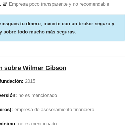
. 🚨
Empresa poco transparente y no recomendable
iesgues tu dinero, invierte con un broker seguro y
y sobre todo mucho más seguras.
n sobre Wilmer Gibson
fundación:
2015
versión:
no es mencionado
eros):
empresa de asesoramiento financiero
 mínimo:
no es mencionado