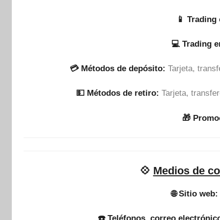
📱 Trading 
💻 Trading 
💳 Métodos de depósito:
Tarjeta, tran
💵​ Métodos de retiro:
Tarjeta, transf
🎁 Promo
💠
Medios de co
🌐 Sitio web:
☎️ Teléfonos, correo electrónic