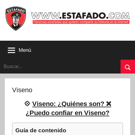
Saltar
al
contenido
Personas
estafadas
Menú
que
quieren
Buscar:
compartir
su
Bu
historia
con
Viseno
la
internet
💠
Viseno: ¿Quiénes son? ❌
|
¿Puedo confiar en Viseno?
Estafado.com
Guía de contenido