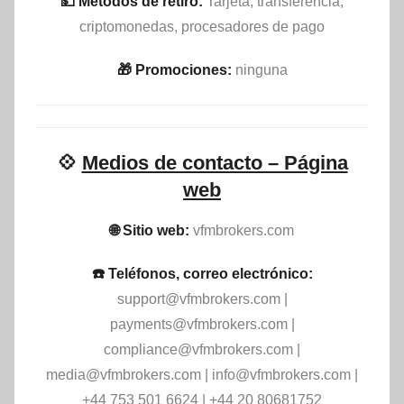
💵​ Métodos de retiro:
Tarjeta, transferencia,
criptomonedas, procesadores de pago
🎁 Promociones:
ninguna
💠
Medios de contacto – Página
web
🌐 Sitio web:
vfmbrokers.com
☎️ Teléfonos, correo electrónico:
support@vfmbrokers.com
|
payments@vfmbrokers.com
|
compliance@vfmbrokers.com
|
media@vfmbrokers.com
|
info@vfmbrokers.com
|
+44 753 501 6624 | +44 20 80681752