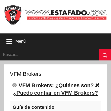
Saltar
al
contenido
Personas
estafadas
Menú
que
quieren
Buscar:
compartir
su
Bu
historia
con
VFM Brokers
la
internet
💠
VFM Brokers: ¿Quiénes son? ❌
|
¿Puedo confiar en VFM Brokers?
Estafado.com
Guía de contenido