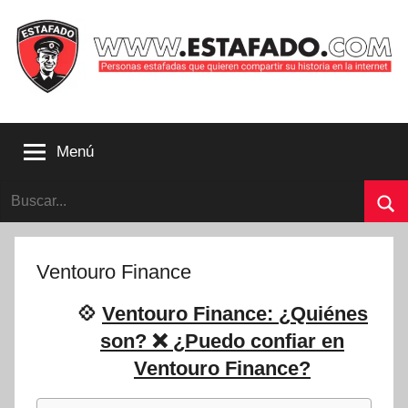
Saltar
al
contenido
Personas
estafadas
Menú
que
quieren
Buscar:
compartir
su
Bu
historia
con
Ventouro Finance
la
internet
💠
Ventouro Finance: ¿Quiénes
|
son? ❌ ¿Puedo confiar en
Estafado.com
Ventouro Finance?