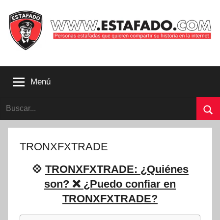
Saltar
al
contenido
Personas
estafadas
Menú
que
quieren
Buscar:
compartir
su
Bu
historia
con
TRONXFXTRADE
la
internet
💠
TRONXFXTRADE: ¿Quiénes
|
son? ❌ ¿Puedo confiar en
Estafado.com
TRONXFXTRADE?