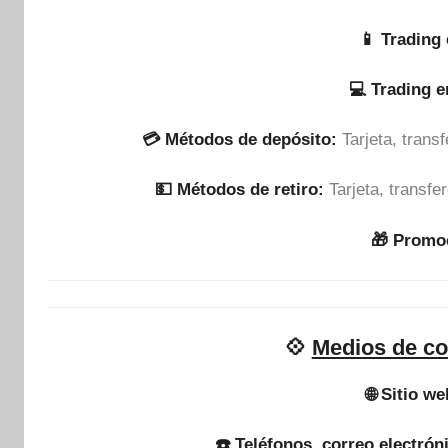
📱 Trading 
💻 Trading 
💳 Métodos de depósito:
Tarjeta, tran
💵​ Métodos de retiro:
Tarjeta, transf
🎁 Promo
💠
Medios de co
🌐 Sitio we
☎️ Teléfonos, correo electrón