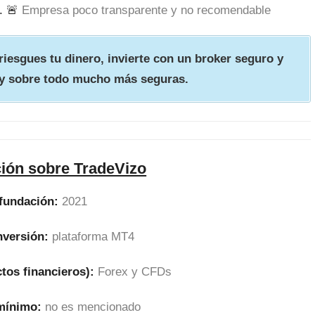
. 🚨
Empresa poco transparente y no recomendable
iesgues tu dinero, invierte con un broker seguro y
y sobre todo mucho más seguras.
ión sobre TradeVizo
fundación:
2021
nversión:
plataforma MT4
tos financieros):
Forex y CFDs
 mínimo:
no es mencionado