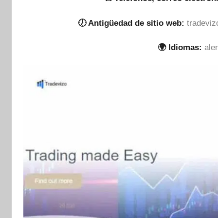
🕖 Antigüedad de sitio web:
tradeviz
🌍 Idiomas:
ale