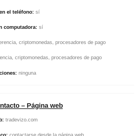
en el teléfono:
sí
en computadora:
sí
sferencia, criptomonedas, procesadores de pago
erencia, criptomonedas, procesadores de pago
ciones:
ninguna
ntacto – Página web
b:
tradevizo.com
ico:
contactarse desde la página web